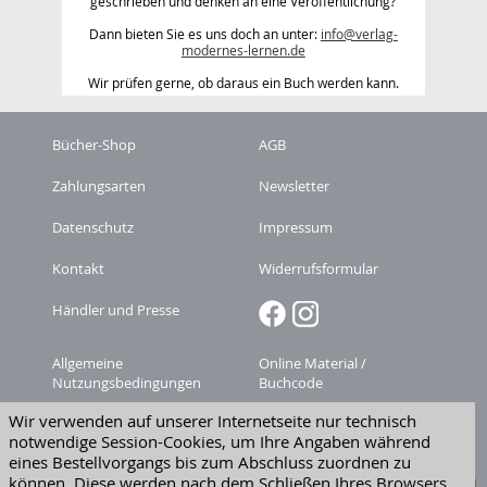
geschrieben und denken an eine Veröffentlichung?
Dann bieten Sie es uns doch an unter:
info@verlag-
modernes-lernen.de
Wir prüfen gerne, ob daraus ein Buch werden kann.
Bücher-Shop
AGB
Zahlungsarten
Newsletter
Datenschutz
Impressum
Kontakt
Widerrufsformular
Händler und Presse
Allgemeine
Online Material /
Nutzungsbedingungen
Buchcode
Wir verwenden auf unserer Internetseite nur technisch
Zeitschriften-
Versandkosten
notwendige Session-Cookies, um Ihre Angaben während
Abonnement kündigen
eines Bestellvorgangs bis zum Abschluss zuordnen zu
Widerruf erklären
können. Diese werden nach dem Schließen Ihres Browsers