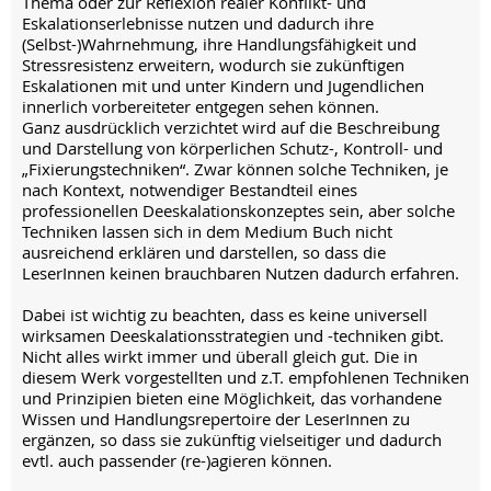
Thema oder zur Reflexion realer Konflikt- und
Eskalationserlebnisse nutzen und dadurch ihre
(Selbst-)Wahrnehmung, ihre Handlungsfähigkeit und
Stressresistenz erweitern, wodurch sie zukünftigen
Eskalationen mit und unter Kindern und Jugendlichen
innerlich vorbereiteter entgegen sehen können.
Ganz ausdrücklich verzichtet wird auf die Beschreibung
und Darstellung von körperlichen Schutz-, Kontroll- und
„Fixierungstechniken“. Zwar können solche Techniken, je
nach Kontext, notwendiger Bestandteil eines
professionellen Deeskalationskonzeptes sein, aber solche
Techniken lassen sich in dem Medium Buch nicht
ausreichend erklären und darstellen, so dass die
LeserInnen keinen brauchbaren Nutzen dadurch erfahren.
Dabei ist wichtig zu beachten, dass es keine universell
wirksamen Deeskalationsstrategien und -techniken gibt.
Nicht alles wirkt immer und überall gleich gut. Die in
diesem Werk vorgestellten und z.T. empfohlenen Techniken
und Prinzipien bieten eine Möglichkeit, das vorhandene
Wissen und Handlungsrepertoire der LeserInnen zu
ergänzen, so dass sie zukünftig vielseitiger und dadurch
evtl. auch passender (re-)agieren können.