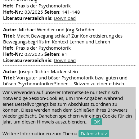
Heft
: Praxis der Psychomotorik
Heft-Nr.
Seiten
: 03/2025
: 141-148
Literaturverzeichnis
:
Download
Autor
: Michael Wendler und Jörg Schröder
Titel
: Macht Bewegung schlau? Zur Konkretisierung des
Bewegungsbegriffs im Kontext Lernen und Lehren
Heft
: Praxis der Psychomotorik
Heft-Nr.
Seiten
: 02/2025
: 81
Literaturverzeichnis
:
Download
Autor
: Joseph Richter-Mackenstein
Titel
: Von guter und böser Psychomotorik bzw. guten und
bösen Psychomotoriker*innen – Skizzen zu einer ethisch-
normativen Bestimmung des professionellen Handelns von
Wir verwenden auf unserer Internetseite nur technisch
Motolog*innen und Psychomotoriker*innen
notwendige Session-Cookies, um Ihre Angaben während
Heft
: Praxis der Psychomotorik
eines Bestellvorgangs bis zum Abschluss zuordnen zu
Heft-Nr.
Seiten
: 02/2025
: 100
können. Diese werden nach dem Schließen Ihres Browsers
Literaturverzeichnis
:
Download
wieder gelöscht. Daneben speichern wir einen Cookie für ein
Jahr, um diesen Hinweis auszublenden..
OK
Autor
: Frank Francesco Birk und Sandra Mirbek
Titel
: Bildung für Nachhaltige Entwicklung (BNE) und
Weitere Informationen zum Thema
Datenschutz
Klimawandel als Themen der Psychomotorik /Motologie