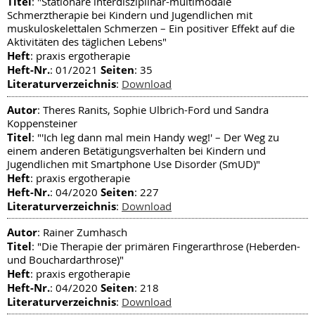
Titel
: "Stationäre interdisziplinär-multimodale
Schmerztherapie bei Kindern und Jugendlichen mit
muskuloskelettalen Schmerzen – Ein positiver Effekt auf die
Aktivitäten des täglichen Lebens"
Heft
: praxis ergotherapie
Heft-Nr.
Seiten
: 01/2021
: 35
Literaturverzeichnis
:
Download
Autor
: Theres Ranits, Sophie Ulbrich-Ford und Sandra
Koppensteiner
Titel
: "'Ich leg dann mal mein Handy weg!' – Der Weg zu
einem anderen Betätigungsverhalten bei Kindern und
Jugendlichen mit Smartphone Use Disorder (SmUD)"
Heft
: praxis ergotherapie
Heft-Nr.
Seiten
: 04/2020
: 227
Literaturverzeichnis
:
Download
Autor
: Rainer Zumhasch
Titel
: "Die Therapie der primären Fingerarthrose (Heberden-
und Bouchardarthrose)"
Heft
: praxis ergotherapie
Heft-Nr.
Seiten
: 04/2020
: 218
Literaturverzeichnis
:
Download