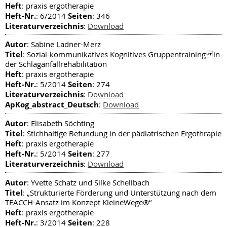
Heft
: praxis ergotherapie
Heft-Nr.
Seiten
: 6/2014
: 346
Literaturverzeichnis
:
Download
Autor
: Sabine Ladner-Merz
Titel
: Sozial-kommunikatives Kognitives Gruppentraining in
der Schlaganfallrehabilitation
Heft
: praxis ergotherapie
Heft-Nr.
Seiten
: 5/2014
: 274
Literaturverzeichnis
:
Download
ApKog_abstract_Deutsch
:
Download
Autor
: Elisabeth Söchting
Titel
: Stichhaltige Befundung in der pädiatrischen Ergothrapie
Heft
: praxis ergotherapie
Heft-Nr.
Seiten
: 5/2014
: 277
Literaturverzeichnis
:
Download
Autor
: Yvette Schatz und Silke Schellbach
Titel
: „Strukturierte Förderung und Unterstützung nach dem
TEACCH-Ansatz im Konzept KleineWege®“
Heft
: praxis ergotherapie
Heft-Nr.
Seiten
: 3/2014
: 228