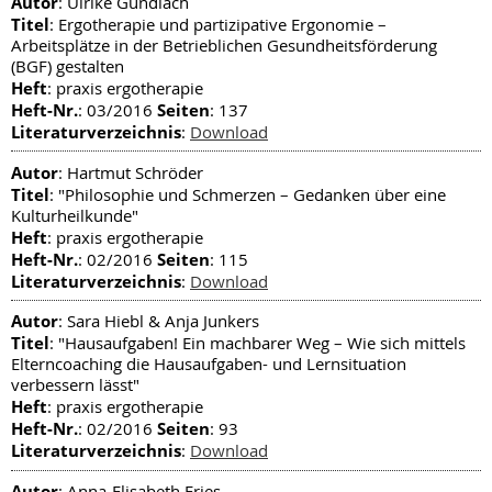
Autor
: Ulrike Gundlach
Titel
: Ergotherapie und partizipative Ergonomie –
Arbeitsplätze in der Betrieblichen Gesundheitsförderung
(BGF) gestalten
Heft
: praxis ergotherapie
Heft-Nr.
Seiten
: 03/2016
: 137
Literaturverzeichnis
:
Download
Autor
: Hartmut Schröder
Titel
: "Philosophie und Schmerzen – Gedanken über eine
Kulturheilkunde"
Heft
: praxis ergotherapie
Heft-Nr.
Seiten
: 02/2016
: 115
Literaturverzeichnis
:
Download
Autor
: Sara Hiebl & Anja Junkers
Titel
: "Hausaufgaben! Ein machbarer Weg – Wie sich mittels
Elterncoaching die Hausaufgaben- und Lernsituation
verbessern lässt"
Heft
: praxis ergotherapie
Heft-Nr.
Seiten
: 02/2016
: 93
Literaturverzeichnis
:
Download
Autor
: Anna-Elisabeth Fries