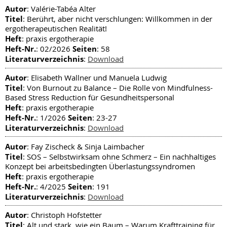
Autor
: Valérie-Tabéa Alter
Titel
: Berührt, aber nicht verschlungen: Willkommen in der
ergotherapeutischen Realität!
Heft
: praxis ergotherapie
Heft-Nr.
Seiten
: 02/2026
: 58
Literaturverzeichnis
:
Download
Autor
: Elisabeth Wallner und Manuela Ludwig
Titel
: Von Burnout zu Balance – Die Rolle von Mindfulness-
Based Stress Reduction für Gesundheitspersonal
Heft
: praxis ergotherapie
Heft-Nr.
Seiten
: 1/2026
: 23-27
Literaturverzeichnis
:
Download
Autor
: Fay Zischeck & Sinja Laimbacher
Titel
: SOS – Selbstwirksam ohne Schmerz – Ein nachhaltiges
Konzept bei arbeitsbedingten Überlastungssyndromen
Heft
: praxis ergotherapie
Heft-Nr.
Seiten
: 4/2025
: 191
Literaturverzeichnis
:
Download
Autor
: Christoph Hofstetter
Titel
: Alt und stark, wie ein Baum – Warum Krafttraining für