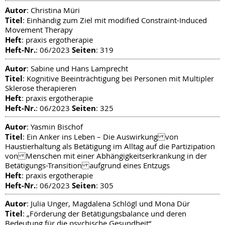
Autor
: Christina Müri
Titel
: Einhändig zum Ziel mit modified Constraint-Induced
Movement Therapy
Heft
: praxis ergotherapie
Heft-Nr.
Seiten
: 06/2023
: 319
Autor
: Sabine und Hans Lamprecht
Titel
: Kognitive Beeinträchtigung bei Personen mit Multipler
Sklerose therapieren
Heft
: praxis ergotherapie
Heft-Nr.
Seiten
: 06/2023
: 325
Autor
: Yasmin Bischof
Titel
: Ein Anker ins Leben – Die Auswirkung von
Haustierhaltung als Betätigung im Alltag auf die Partizipation
von Menschen mit einer Abhängigkeitserkrankung in der
Betätigungs-Transition aufgrund eines Entzugs
Heft
: praxis ergotherapie
Heft-Nr.
Seiten
: 06/2023
: 305
Autor
: Julia Unger, Magdalena Schlögl und Mona Dür
Titel
: „Förderung der Betätigungsbalance und deren
Bedeutung für die psychische Gesundheit“