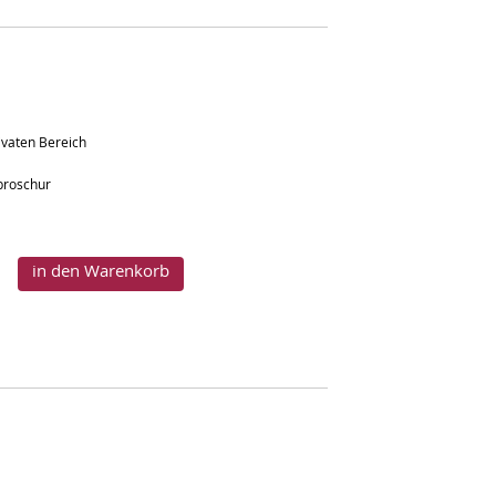
ivaten Bereich
nbroschur
in den Warenkorb