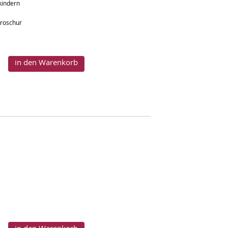
vkindern
broschur
in den Warenkorb