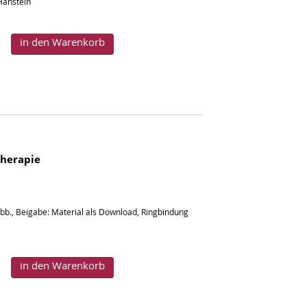
Hanstein
in den Warenkorb
Therapie
Abb., Beigabe: Material als Download, Ringbindung
in den Warenkorb