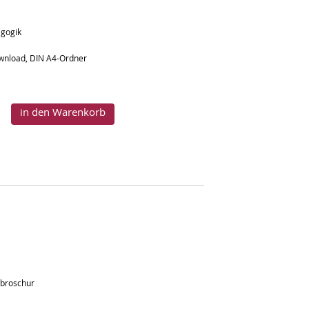
agogik
Download, DIN A4-Ordner
in den Warenkorb
nbroschur