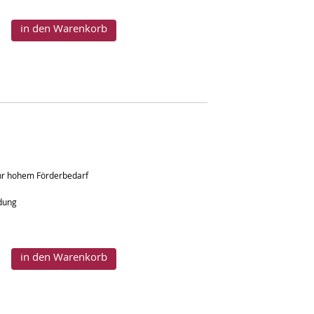
in den Warenkorb
ehr hohem Förderbedarf
ndung
in den Warenkorb