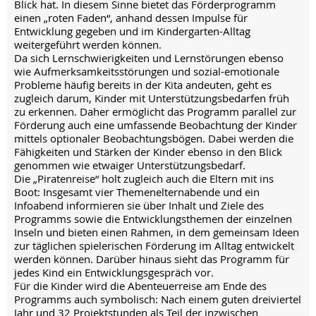
Blick hat. In diesem Sinne bietet das Förderprogramm
einen „roten Faden“, anhand dessen Impulse für
Entwicklung gegeben und im Kindergarten-Alltag
weitergeführt werden können.
Da sich Lernschwierigkeiten und Lernstörungen ebenso
wie Aufmerksamkeitsstörungen und sozial-emotionale
Probleme häufig bereits in der Kita andeuten, geht es
zugleich darum, Kinder mit Unterstützungsbedarfen früh
zu erkennen. Daher ermöglicht das Programm parallel zur
Förderung auch eine umfassende Beobachtung der Kinder
mittels optionaler Beobachtungsbögen. Dabei werden die
Fähigkeiten und Stärken der Kinder ebenso in den Blick
genommen wie etwaiger Unterstützungsbedarf.
Die „Piratenreise“ holt zugleich auch die Eltern mit ins
Boot: Insgesamt vier Themenelternabende und ein
Infoabend informieren sie über Inhalt und Ziele des
Programms sowie die Entwicklungsthemen der einzelnen
Inseln und bieten einen Rahmen, in dem gemeinsam Ideen
zur täglichen spielerischen Förderung im Alltag entwickelt
werden können. Darüber hinaus sieht das Programm für
jedes Kind ein Entwicklungsgespräch vor.
Für die Kinder wird die Abenteuerreise am Ende des
Programms auch symbolisch: Nach einem guten dreiviertel
Jahr und 32 Projektstunden als Teil der inzwischen