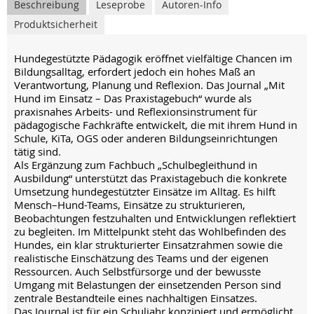
Beschreibung
Leseprobe
Autoren-Info
Produktsicherheit
Hundegestützte Pädagogik eröffnet vielfältige Chancen im
Bildungsalltag, erfordert jedoch ein hohes Maß an
Verantwortung, Planung und Reflexion. Das Journal „Mit
Hund im Einsatz – Das Praxistagebuch“ wurde als
praxisnahes Arbeits- und Reflexionsinstrument für
pädagogische Fachkräfte entwickelt, die mit ihrem Hund in
Schule, KiTa, OGS oder anderen Bildungseinrichtungen
tätig sind.
Als Ergänzung zum Fachbuch „Schulbegleithund in
Ausbildung“ unterstützt das Praxistagebuch die konkrete
Umsetzung hundegestützter Einsätze im Alltag. Es hilft
Mensch–Hund-Teams, Einsätze zu strukturieren,
Beobachtungen festzuhalten und Entwicklungen reflektiert
zu begleiten. Im Mittelpunkt steht das Wohlbefinden des
Hundes, ein klar strukturierter Einsatzrahmen sowie die
realistische Einschätzung des Teams und der eigenen
Ressourcen. Auch Selbstfürsorge und der bewusste
Umgang mit Belastungen der einsetzenden Person sind
zentrale Bestandteile eines nachhaltigen Einsatzes.
Das Journal ist für ein Schuljahr konzipiert und ermöglicht