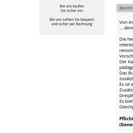
Bei uns kaufen
Besch
Sie sicher ein.
Bei uns zahlen Sie bequem
Von An
und sicher per Rechnung
... de
Die he
intere
renomm
Vorsch
Der Ka
pädago
Das Bu
zusätz
Es ist
Zusätz
Dreijä
Es bie
Gleich
Pflic
(Gene