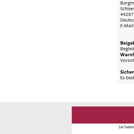
Borgm
Schlee
44287
Deuts
E-Mail
Beiga
Beglei
Warnh
Vorsic
Siche
Es bes
Sie habe