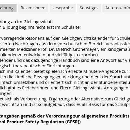
reibung
Rezensionen
Leseprobe
Sonstiges
Autoren-Info
fang an im Gleichgewicht!
nn Bildung beginnt nicht erst im Schulalter
rvorragende Resonanz auf den Gleichgewichtskalender für Schüler
ssierten Nachfragen aus dem vorschulischen Bereich, veranlasst
ierten Mediziner Prof. Dr. Dietrich Grönemeyer, ein kindgemä
ulkinder zu entwickeln und vielfältig zu erproben.
lender und das dazugehörige Handbuch sind eine Antwort auf vie
gisch-therapeutischen Einrichtungen.
ch mit Kalender bietet spielerisch erlebte Minuten-Angebote zur 
lich die kindliche Bewegungsentwicklung und dient der Sprachunt
 einfach umsetzbar und orientiert sich nicht an der Stundeneinteil
lich gibt es Erzieherinnen und Eltern Gleichgewichts-Anregungen 
hrigen.
tet sich als Vorbereitung, Ergänzung oder Alternative zum Gleic
gewicht“ an und ist so aufgebaut, dass es als Basis für das Sch
htangaben gemäß der Verordnung zur allgemeinen Produkts
ral Product Safety Regulation (GPSR))